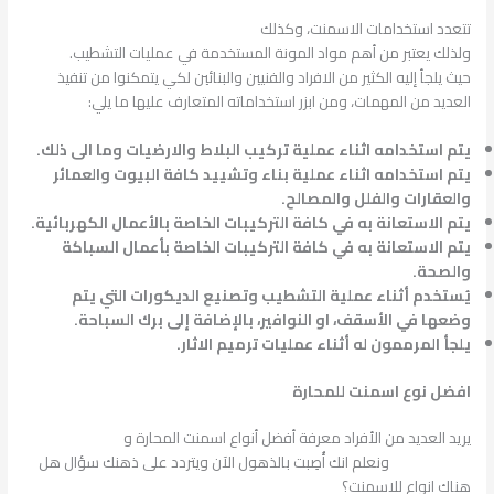
تتعدد استخدامات الاسمنت، وكذلك
تتعدد شركات الأسمنت في السعودية
ولذلك يعتبر من أهم مواد المونة المستخدمة في عمليات التشطيب.
حيث يلجأ إليه الكثير من الافراد والفنيين والبنائين لكي يتمكنوا من تنفيذ
العديد من المهمات، ومن ابزر استخداماته المتعارف عليها ما يلي:
يتم استخدامه اثناء عملية تركيب البلاط والارضيات وما الى ذلك.
يتم استخدامه اثناء عملية بناء وتشييد كافة البيوت والعمائر
والعقارات والفلل والمصالح.
يتم الاستعانة به في كافة التركيبات الخاصة بالأعمال الكهربائية.
يتم الاستعانة به في كافة التركيبات الخاصة بأعمال السباكة
والصحة.
يُستخدم أثناء عملية التشطيب وتصنيع الديكورات التي يتم
وضعها في الأسقف، او النوافير، بالإضافة إلى برك السباحة.
يلجأ المرممون له أثناء عمليات ترميم الاثار.
افضل نوع اسمنت للمحارة
يريد العديد من الأفراد معرفة أفضل أنواع اسمنت المحارة و
افضل اسمنت
لصبة السقف
ونعلم انك أُصِبت بالذهول الآن ويتردد على ذهنك سؤال هل
هناك انواع للاسمنت؟