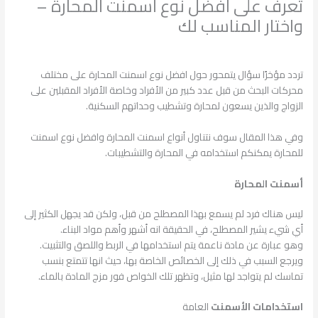
تعرف على افضل نوع اسمنت المحارة –
واختار المناسب لك
اترك تعليقاً
/
الانشاءات الخرسانية
,
البناء والتشييد
/ بواسطة
admin
تردد مؤخرًا سؤال يتمحور حول افضل نوع اسمنت المحارة على مختلف
محركات البحث من قبل عدد كبير من الأفراد وخاصة الأفراد المقبلين على
الزواج والذين يسعون لمحارة وتشطيب وحداتهم السكنية.
وفي هذا المقال سوف نتناول أنواع اسمنت المحارة وافضل نوع اسمنت
للمحارة يمكنكم استخدامه في المحارة والتشطيبات.
أسمنت المحارة
ليس هناك فرد لم يسمع بهذا المصطلح من قبل، ولكن قد يجهل الكثير إلى
أي شيء يشير المصطلح، في الحقيقة انه أشهر وأهم مواد البناء.
وهو عبارة عن مادة ناعمة يتم استخدامها في الربط واللصق والتثبيت.
ويرجع السبب في ذلك إلى الخصائص الخاصة بها، حيث انها تتمتع بنسب
تماسك لم يتواجد لها مثيل، وتظهر تلك الخواص فور مزج المادة بالماء.
استخدامات الأسمنت
العامة