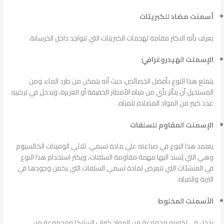
أسمنت مضاد للكبريتات
يعرف بأنه الاكثر مقامة لهجمات الكبريتات التي تتواجد داخل الخرسانة.
الإسمنت الهيدروغرافيّ
يتمتع هذا النوع بأفضل الخصائص، حيث أنه يتمكن من طرد الماء، ومن
المستحيل أن يتأثر بأي من مياه الأمطار الخفيفة أو الغزيرة، ويدخل في تركيبه
عدد كبير من المواد المضادة للمياه.
الإسمنت المقاوم للسلفات
يعتمد هذا النوع في صناعته علي مادة تسمي ثلاثي الومينات الكالسيوم
وهي التي يُسند اليها مهمة مقاومة السلفات، ويكثر استخدام هذا النوع
في المنشئات التي تتعرض لمادة تسمي السلفات التي يكمن وجودها في
التربة والمياه.
الأسمنت المخلوط
يدخل في تكوينه مجموعة من المواد كتراب السليكا ومجموعة من