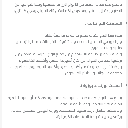
بالطبع نعم هناك العديد من الانواع التي تم تصنيفها وفقا لأنواعها من
الاكثر جودة إلى الأقل، وسنعرض لكم افضل تلك الانواع، وهي كالتالي:
الأسمنت البورتلاندي
يتميز هذا النوع بكونه يتمتع بدرجه حرارة تميؤ قليلة.
ولها دور في الحد من نسب حدوث شقوق بالخرسانة، كما انها تُزيد من
صلابة ومتانة المبني.
وتصنف بكونها صالحة للاستخدام في جميع انواع الخرسانة، ويدخل في
تركيبها عدد من المواد التي كان أشهرها الجبس وأكسيد الكالسيوم
بالإضافة الي مجموعة من أكسيد الحديد وأكسيد الألومنيوم، وذلك بجانب
مجموعة شوائب والكلنكر المسحوق.
أسمنت بورتلاند بوزولانا
يتسم هذا النوع بكونه صاحب نسبة مقاومة مرتفعة، كما أن نسبة النافذية
الخاصة به عالية جدًا، وذو كثافة مرتفعة.
ولا يمكننا تجاهل درجة تميؤه المنخفضة، ووزنه النوعي منخفض للغاية،
ويتمكن من مقاومة الاعتداءات الكيميائية.