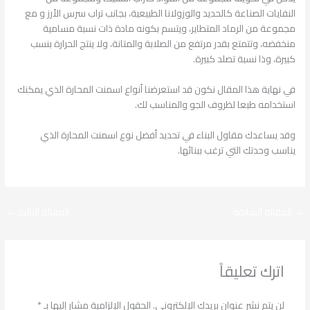
النفايات الصناعة كالحديد والوزولانا الطبيعية، بجانب تراب سرس الأرز و مع
مجموعة من الرماد المتطاير، ويتسم بكونه مادة ذات نسبة مسامية
منخفضه، وتتمتع بقدر مرتفع من الصلابة والمتانة، ولا ينتج الحرارة بنسب
كبيرة، وذا نسبة تصلد كبيرة.
في نهاية هذا المقال نكون قد استعرضنا أنواع اسمنت المحارة الذي يمكنك
استخدامه طبعا لظروف الجو والمناسب لك.
وقد يساعدك مقاول البناء في تحديد أفضل نوع اسمنت المحارة الذي
يناسب وحدتك التي ترغب ببنائها.
→
المقالة السابقة
المقالة التالية
←
اترك تعليقاً
لن يتم نشر عنوان بريدك الإلكتروني.
الحقول الإلزامية مشار إليها بـ
*