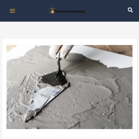
خطي
لى
لمحتوى