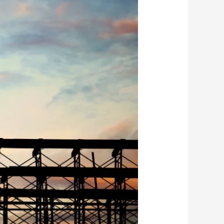
افضل
اسمنت
لصبة
السقف
؟
أفضل
5شركات
للأسمنت
وأسعارهم؟