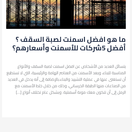
5شركات
للأسمنت
وأسعارهم؟
ما هو افضل اسمنت لصبة السقف ؟
أفضل 5شركات للأسمنت وأسعارهم؟
اترك تعليقاً
/
البناء والتشييد
/
admin
يتسائل العدبد من الأشخاص عن افضل اسمنت لصبة السقف والأنواع
المناسبة للبناء، ويعد الأسمنت من العناصر الهامة والرئيسية، التي لا تستطيع
أن تستغنى عنها في عملية التشييد والبناء.بالإضافة إلى أنه يدخل في العديد
من الصناعات منها الطبقة الخرساني، وذلك من خلال خلط الأسمنت مع
الرمل إلى أن تتكون معك مونة أسمنتية. وبشكل عام تختلف أنواع […]
قراءة المزيد »