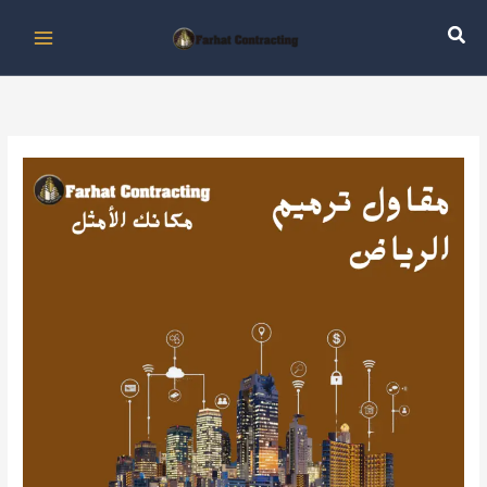
خطي
لى
لمحتوى