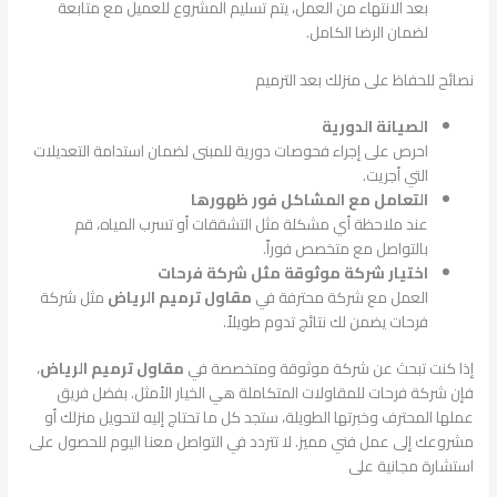
بعد الانتهاء من العمل، يتم تسليم المشروع للعميل مع متابعة
لضمان الرضا الكامل.
نصائح للحفاظ على منزلك بعد الترميم
الصيانة الدورية
احرص على إجراء فحوصات دورية للمبنى لضمان استدامة التعديلات
التي أجريت.
التعامل مع المشاكل فور ظهورها
عند ملاحظة أي مشكلة مثل التشققات أو تسرب المياه، قم
بالتواصل مع متخصص فوراً.
اختيار شركة موثوقة مثل شركة فرحات
العمل مع شركة محترفة في
مقاول ترميم الرياض
مثل شركة
فرحات يضمن لك نتائج تدوم طويلاً.
إذا كنت تبحث عن شركة موثوقة ومتخصصة في
مقاول ترميم الرياض
،
فإن شركة فرحات للمقاولات المتكاملة هي الخيار الأمثل. بفضل فريق
عملها المحترف وخبرتها الطويلة، ستجد كل ما تحتاج إليه لتحويل منزلك أو
مشروعك إلى عمل فني مميز. لا تتردد في التواصل معنا اليوم للحصول على
استشارة مجانية على
0567620667