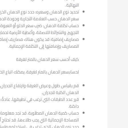
النهائية.
تحديد نوع الدهان وسعره: حدد نوع الدهان الذي
سعر الدهان حسب العلامة التجارية وجودة الده
حساب تكلفة الدهان: ضرب سعر الدلو أو العبوة ب
التجهيز، والشرائط اللاصقة، وأغطية الأرضية لحماية 
مصاريف إضافية: قد يكون هناك مصاريف إضافية ت
المصاريف وإضافتها إلى التكلفة الإجمالية.
كيف أحسب سعر الدهان بالمتر لغرفة
لحسابسعر الدهان بالمتر لغرفة، يمكنك اتباع الخط
قم بقياس طول وعرض الغرفة وارتفاع الجدران،
الدهان الكلية للجدران.
قرر عدد الطبقات التي ترغب في تطبيقها، عادةً ما
داكنة.
حساب كمية الدهان المطلوبة، قد تجد معلومات
المساحة الإجمالية التي يجب طلاءها، قد تحتاج أ
حدد نوع الدهان الذي ترغب في استخدامه واستف