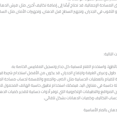
لمساحة الإجمالية، قد تحتاج أيضًا إلى إضافة تكاليف أخرى مثل: فرش الدهان و
الثقوب في الجدران، وتجهيز السطح قبل الدهان، وتجهيزات الأمان مثل: السقال
التالية:
ئطها، واستخدم القلم لتسمية كل جدار وتسجيل المقاييس الخاصة به.
 طول وعرض الغرفة وارتفاع الجدران، قد يكون من الأفضل استخدام شريط قي
حاسبة للقيام بالعمليات الحسابية مثل: الضرب والجمع والقسمة لحساب مساحة ال
لة حاسبة في متناول اليد، فيمكنك استخدام تطبيق حاسبة الهاتف المحمول للقي
ن المواقع والتطبيقات الإلكترونية التي توفر أدوات حسابية لتقدير كميات ال
ساب التكاليف وكميات الدهانات بشكل تلقائي.
هان بالمتر الأساسية