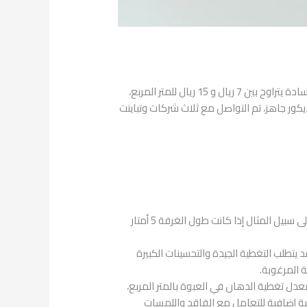
تم التواصل مع ثمانية شركات متخصصة في الدهان والديكورات الخارجية والداخلية، ووجد أن متوسط أسعار الدهان الداخلي السادة يتراوح بين 7 ريال و 15 ريال للمتر المربع،
ديكور جاهز، تم التواصل مع ثلاث شركات وتباينت
حساب مساحة الغرفة: قم بقياس طول وعرض الغرفة، ثم ضرب هاتين القيمتين للحصول على مساحة الغرفة بالمتر المربع، على سبيل المثال إذا كانت طول الغرفة 5 أمتار
يتطلب التغطية الجيدة والتحسينات الكبيرة
ة المرغوبة.
دل تغطية الدهان في العبوة بالمتر المربع،
ة إضافية للتعامل مع الفاقد واللمسات