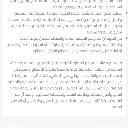
الخرسانية، بمجرد الانتهاء من هذه المرحلة، يتم تنفيذ الأعمال الأخرى مثل:
السباكة، والكهرباء، والعزل قبل وضع المحارة.
عملية وضع المحارة تشمل تحضير الخليط (المونة) المكون من الاسمنت
والرمل والماء، ومن ثم وضعه على السطح المراد محارته باستخدام معدات
وأدوات مثل: الماساكين، والملواح، يتم تسوية المحارة وتمهيدها لتحقيق
سطح مستوٍ ومستقيم.
من المهم أن يتم وضع المحارة بعناية واهتمام لضمان جودة الأداء
والمتانة، بعد وضع المحارة، يمكن تطبيق طبقة تشطيب إضافية مثل: الدهان
أو البلاط على السطح للحصول على المظهر النهائي المطلوب.
في ختام مقالنا سعر متر المحارة الملونة يمكن القول إن المحارة تعد جزءًا
أساسيًا من عملية البناء، حيث توفر تماسكًا وتقويةً للأسطح وتسهم في
إضفاء الجمالية والتشطيب النهائي على المباني، تختلف أنواع المحارة بناءً
على الاحتياجات والمتطلبات المختلفة، بما في ذلك المحارة العادية والمحارة
الملونة، عند حساب سعر متر المحارة، يتأثر بعدة عوامل مثل: تكلفة المواد
الخام، وأجور العمالة، وطريقة التنفيذ ومتطلبات المشروع، ويجب أن يتم
التفاوض والاتفاق على سعر متر المحارة بين العميل والمقاول أو العامل
المنفذ.
→
المقالة السابقة
المقالة التالية
←