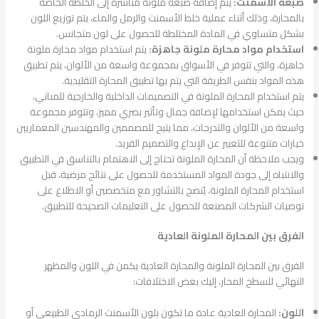
صبغة الأسمنت:
يتم إضافة صبغة ملونة مباشرة إلى الخلطة الخاصة
بالمحارة، وذلك أثناء عملية خلط الأسمنت والرمل والماء، يتم توزيع اللون
بشكل متساوي في المادة المختلطة للحصول على لون متجانس.
استخدام مواد محارة ملونة جاهزة:
يتم استخدام مواد محارة ملونة
جاهزة، والتي تتوفر في الأسواق بمجموعة واسعة من الألوان، يتم تطبيق
هذه المواد بنفس الطريقة التي يتم بها تطبيق المحارة التقليدية.
يتم استخدام المحارة الملونة في التصميمات الداخلية والخارجية للمباني،
حيث يمكن استخدامها لإضافة جمال وتأثير بصري مميز، وتتوفر مجموعة
واسعة من الألوان والتدرجات، مما يتيح للمصممين والمهندسين المعماريين
خيارات متنوعة للتعبير عن الإبداع والتصميم الفريد.
ويجب ملاحظة أن المحارة الملونة تحتاج إلى الاهتمام بالتناسق في التطبيق
والانتباه إلى جودة المواد المستخدمة للحصول على نتائج مرضية، قبل
استخدام المحارة الملونة، يُنصح بالتشاور مع متخصصين أو الاطلاع على
توصيات الشركات المصنعة للحصول على التعليمات الصحيحة للتطبيق.
الفرق بين المحارة الملونة العادية
الفرق بين المحارة الملونة والمحارة العادية يكمن في اللون والمظهر
النهائي للسطح المحار، إليك بعض الاختلافات:
اللون:
المحارة العادية عادة ما تكون بلون الأسمنت الرمادي الطبيعي أو