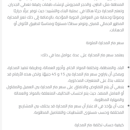
المنطقة مثل: الطين، والحجر المجروش لإنشاء طبقات رقيقة تغطي الجدران.
وتعتبر المحارة جزءًا هامًا في عملية البناء والتشييد؛ حيث توفر عزلًا حراريًا
وصوتيًا وحماية من العوامل الجوية المؤذية، بالإضافة إلى ذلك تعزز المحارة
المظهر الجمالي للمبنى وتوفر سطحًا مستويًا ومناسبًا لتطبيق الألوان أو
الدهانات.
سعر متر المحارة الملونة
يعتمد سعر متر المحارة على عدة عوامل بما في ذلك:
البلد، والمنطقة، وتكلفة المواد الخام، وأجور العمالة، وطريقة تنفيذ المحارة،
ويمكن أن يتراوح سعر متر المحارة بين 15 و 45 جنيهًا، ولكن هذه الأرقام قد
تختلف بناءً على المتغيرات المذكورة.
ينبغي أن يتم التفاوض والاتفاق على سعر متر المحارة بين العميل والمقاول
أو العامل المنفذ، حيث يتم احتساب التكاليف المتعلقة بالمواد والعمالة
والمهارة المطلوبة.
يجب أن يؤخذ في الاعتبار أن سعر متر المحارة قد يختلف بين المشاريع
المختلفة وحسب مستوى التشطيبات والتفاصيل المطلوبة.
كيفية حساب تكلفة متر المحارة