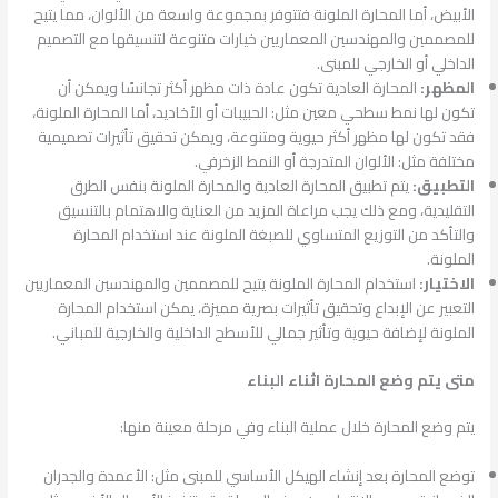
الأبيض، أما المحارة الملونة فتتوفر بمجموعة واسعة من الألوان، مما يتيح
للمصممين والمهندسين المعماريين خيارات متنوعة لتنسيقها مع التصميم
الداخلي أو الخارجي للمبنى.
المظهر:
المحارة العادية تكون عادة ذات مظهر أكثر تجانسًا ويمكن أن
تكون لها نمط سطحي معين مثل: الحبيبات أو الأخاديد، أما المحارة الملونة،
فقد تكون لها مظهر أكثر حيوية ومتنوعة، ويمكن تحقيق تأثيرات تصميمية
مختلفة مثل: الألوان المتدرجة أو النمط الزخرفي.
التطبيق:
يتم تطبيق المحارة العادية والمحارة الملونة بنفس الطرق
التقليدية، ومع ذلك يجب مراعاة المزيد من العناية والاهتمام بالتنسيق
والتأكد من التوزيع المتساوي للصبغة الملونة عند استخدام المحارة
الملونة.
الاختيار:
استخدام المحارة الملونة يتيح للمصممين والمهندسين المعماريين
التعبير عن الإبداع وتحقيق تأثيرات بصرية مميزة، يمكن استخدام المحارة
الملونة لإضافة حيوية وتأثير جمالي للأسطح الداخلية والخارجية للمباني.
متى يتم وضع المحارة اثناء البناء
يتم وضع المحارة خلال عملية البناء وفي مرحلة معينة منها:
توضع المحارة بعد إنشاء الهيكل الأساسي للمبنى مثل: الأعمدة والجدران