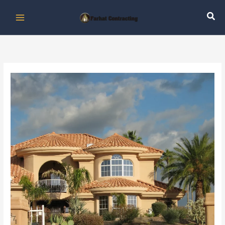
خطي
لى
لمحتوى