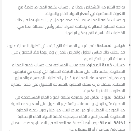
يواجه الكثير من الأشخاص تحديًا في حساب تكلفة المحارة، خاصةً مع
التغيرات المستمرة في أسعار المواد الخام والمونة.
ولحساب تكلفة المحارة، يجب أخذ عدة عوامل في الاعتبار، بما في ذلك
كمية المحارة المطلوبة وتكلفة المواد الخام وأجور العمالة، هنا هي
الخطوات الأساسية التي يمكن اتباعها:
قياس المساحة:
قم بقياس المساحة التي ترغب في تطبيق المحارة عليها،
قد يتطلب ذلك قياس الطول والعرض للجدران وضربهما معًا للحصول على
مساحة الجدار بالمتر المربع.
حساب كمية المحارة:
بعد قياس المساحة، يجب حساب كمية المحارة
المطلوبة، يعتمد ذلك على سمك الطبقة المحارة التي ترغب في تطبيقها،
وعادةً يتم تحديد سمك المحارة بناءً على المتطلبات الهندسية والمعايير
المحلية، يمكنك ضرب سمك المحارة بالمساحة للحصول على حجم المحارة
المطلوب بالأمتار المكعبة.
تكلفة المواد الخام:
قم بمعرفة تكلفة المواد الخام المستخدمة في
المحارة مثل: الرمل، والأسمنت، وتستطيع الحصول على أسعار هذه المواد
من الموردين المحليين أو من متاجر البناء، من خلال ضرب كمية المحارة
المطلوبة بأسعار المواد الخام سيعطيك تكلفة المواد الخام الإجمالية.
تكلفة العمالة:
يجب أيضًا أخذ تكلفة العمالة في الاعتبار، يمكنك الاتصال
بمقاولين محترفين أو الاستعلام عن
أسعار العمالة المعتادة في منطقتك
،