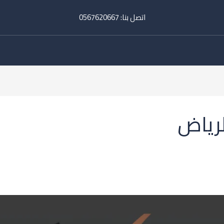
اتصل بنا:
‎
0567620667
رياض