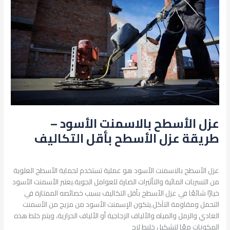
بالاسمنت
الأسود
–
طريقة
عزل
الأسطح
بأقل
التكاليف
عزل الأسطح بالاسمنت الأسود –
طريقة عزل الأسطح بأقل التكاليف
اترك تعليقاً
/
الترميم والصيانة
,
عزل الأسطح
/
admin
عزل الأسطح بالاسمنت الأسود هو عملية تستخدم لحماية الأسطح العلوية
من التسربات المائية والتأثيرات الضارة للعوامل الجوية.يعتبر الأسمنت الأسود
خيارًا شائعًا في عزل الأسطح بأقل التكاليف بسبب خصائصه الممتازة في
التحمل ومقاومة التآكل.يتكون الإسمنت الأسود من مزيج من الأسمنت
العادي والرمل والمياه والألياف الزجاجية أو الألياف الحرارية، ويتم خلط هذه
المكونات معًا لتشكيل خليط لزج